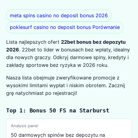
meta spins casino no deposit bonus 2026
pokiesurf casino no deposit bonus Porównanie
Lista najlepszych ofert
22bet bonus bez depozytu
2026
. 22bet to lider w bonusach bez wpłaty, idealny
dla nowych graczy. Odkryj darmowe spiny, kredyty i
zakłady sportowe bez ryzyka w 2026 roku.
Nasza lista obejmuje zweryfikowane promocje z
wysokimi limitami wypłat i niskim obrotem. Zacznij
grę natychmiast po rejestracji!
Top 1: Bonus 50 FS na Starburst
Analysis panel
50 darmowych spinów bez depozytu na