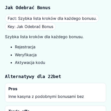
Jak Odebrać Bonus
Fact: Szybka lista kroków dla każdego bonusu.
Key: Jak Odebrać Bonus
Szybka lista kroków dla każdego bonusu.
Rejestracja
Weryfikacja
Aktywacja kodu
Alternatywy dla 22bet
Pros
Inne kasyna z podobnymi bonusami bez