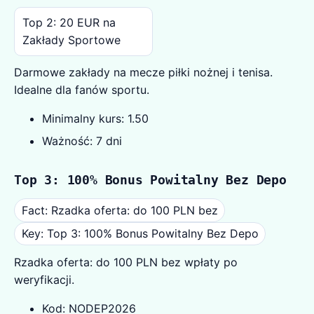
Top 2: 20 EUR na
Zakłady Sportowe
Darmowe zakłady na mecze piłki nożnej i tenisa.
Idealne dla fanów sportu.
Minimalny kurs: 1.50
Ważność: 7 dni
Top 3: 100% Bonus Powitalny Bez Depo
Fact: Rzadka oferta: do 100 PLN bez
Key: Top 3: 100% Bonus Powitalny Bez Depo
Rzadka oferta: do 100 PLN bez wpłaty po
weryfikacji.
Kod: NODEP2026