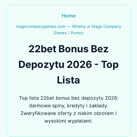
Home
magecompanygames.com — Witamy w Mage Company
Games
/
Pomoc
22bet Bonus Bez
Depozytu 2026 - Top
Lista
Top lista 22bet bonus bez depozytu 2026:
darmowe spiny, kredyty i zakłady.
Zweryfikowane oferty z niskim obrotem i
wysokimi wypłatami.