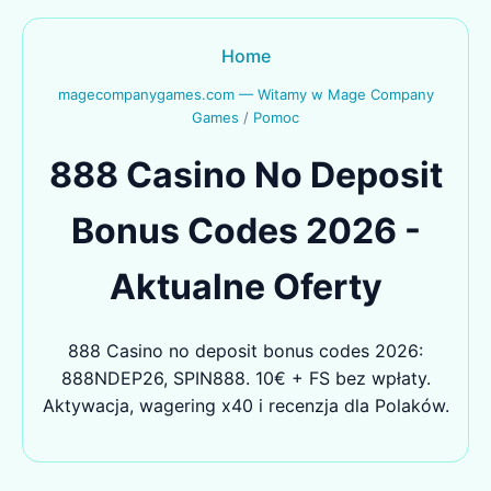
Home
magecompanygames.com — Witamy w Mage Company
Games
/
Pomoc
888 Casino No Deposit
Bonus Codes 2026 -
Aktualne Oferty
888 Casino no deposit bonus codes 2026:
888NDEP26, SPIN888. 10€ + FS bez wpłaty.
Aktywacja, wagering x40 i recenzja dla Polaków.