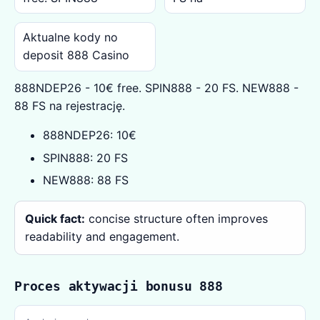
Aktualne kody no
deposit 888 Casino
888NDEP26 - 10€ free. SPIN888 - 20 FS. NEW888 -
88 FS na rejestrację.
888NDEP26: 10€
SPIN888: 20 FS
NEW888: 88 FS
Quick fact:
concise structure often improves
readability and engagement.
Proces aktywacji bonusu 888