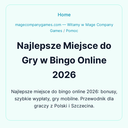
Home
magecompanygames.com — Witamy w Mage Company
Games
/
Pomoc
Najlepsze Miejsce do
Gry w Bingo Online
2026
Najlepsze miejsce do bingo online 2026: bonusy,
szybkie wypłaty, gry mobilne. Przewodnik dla
graczy z Polski i Szczecina.