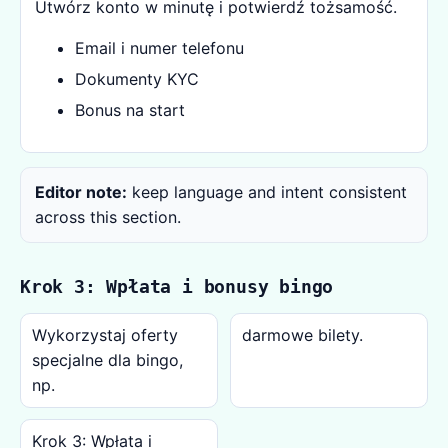
Utwórz konto w minutę i potwierdź tożsamość.
Email i numer telefonu
Dokumenty KYC
Bonus na start
Editor note:
keep language and intent consistent
across this section.
Krok 3: Wpłata i bonusy bingo
Wykorzystaj oferty
darmowe bilety.
specjalne dla bingo,
np.
Krok 3: Wpłata i