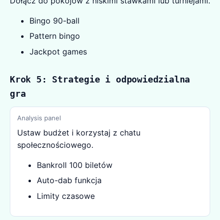
Dołącz do pokojów z niskimi stawkami lub turniejami.
Bingo 90-ball
Pattern bingo
Jackpot games
Krok 5: Strategie i odpowiedzialna
gra
Analysis panel
Ustaw budżet i korzystaj z chatu
społecznościowego.
Bankroll 100 biletów
Auto-dab funkcja
Limity czasowe