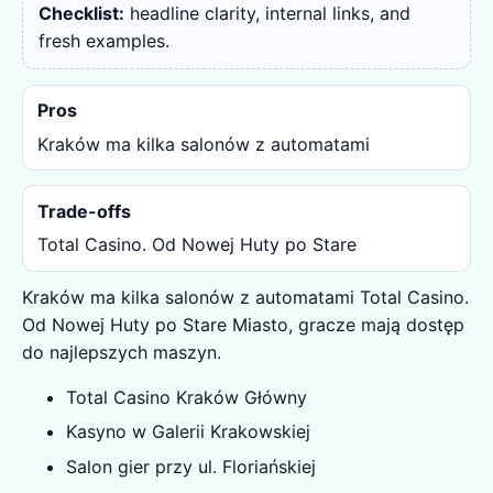
Checklist:
headline clarity, internal links, and
fresh examples.
Pros
Kraków ma kilka salonów z automatami
Trade-offs
Total Casino. Od Nowej Huty po Stare
Kraków ma kilka salonów z automatami Total Casino.
Od Nowej Huty po Stare Miasto, gracze mają dostęp
do najlepszych maszyn.
Total Casino Kraków Główny
Kasyno w Galerii Krakowskiej
Salon gier przy ul. Floriańskiej