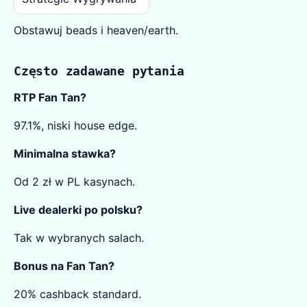
Obstawuj beads i heaven/earth.
Często zadawane pytania
RTP Fan Tan?
97.1%, niski house edge.
Minimalna stawka?
Od 2 zł w PL kasynach.
Live dealerki po polsku?
Tak w wybranych salach.
Bonus na Fan Tan?
20% cashback standard.