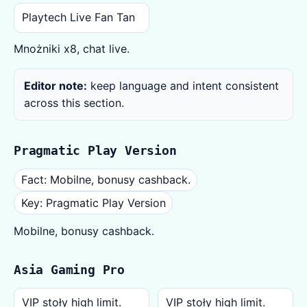
Playtech Live Fan Tan
Mnożniki x8, chat live.
Editor note:
keep language and intent consistent
across this section.
Pragmatic Play Version
Fact: Mobilne, bonusy cashback.
Key: Pragmatic Play Version
Mobilne, bonusy cashback.
Asia Gaming Pro
VIP stoły high limit.
VIP stoły high limit.