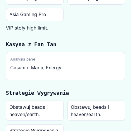
Asia Gaming Pro
VIP stoły high limit.
Kasyna z Fan Tan
Analysis panel
Casumo, Maria, Energy.
Strategie Wygrywania
Obstawuj beads i
Obstawuj beads i
heaven/earth.
heaven/earth.
Strategie Wygrywania