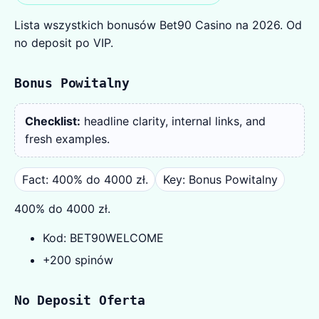
Lista wszystkich bonusów Bet90 Casino na 2026. Od
no deposit po VIP.
Bonus Powitalny
Checklist:
headline clarity, internal links, and
fresh examples.
Fact: 400% do 4000 zł.
Key: Bonus Powitalny
400% do 4000 zł.
Kod: BET90WELCOME
+200 spinów
No Deposit Oferta