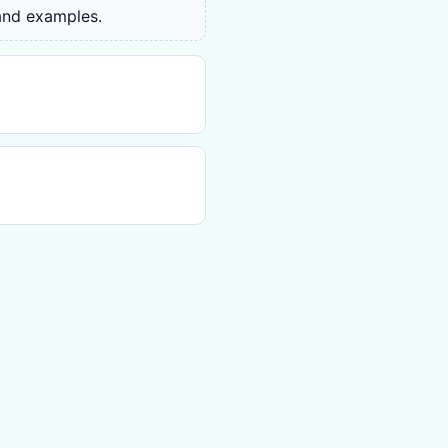
 and examples.