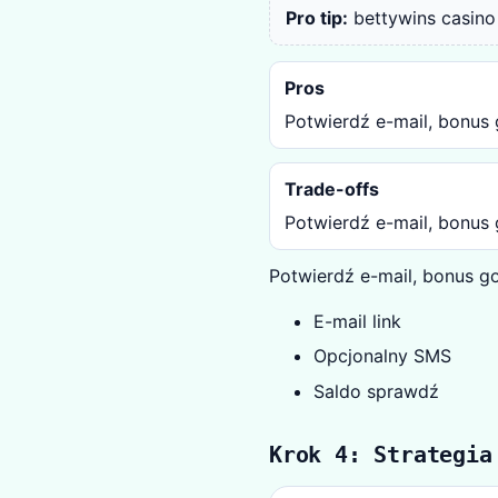
Pro tip:
bettywins casino 
Pros
Potwierdź e-mail, bonus
Trade-offs
Potwierdź e-mail, bonus
Potwierdź e-mail, bonus g
E-mail link
Opcjonalny SMS
Saldo sprawdź
Krok 4: Strategia