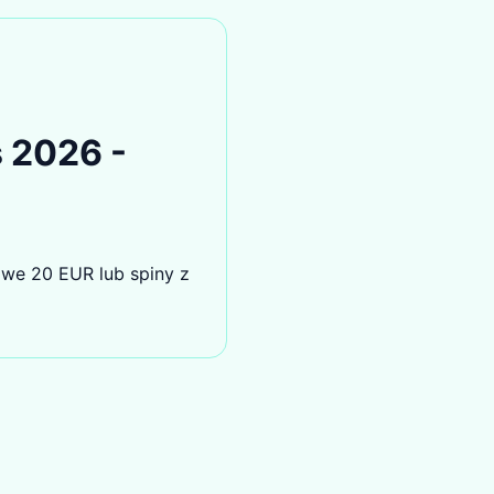
 2026 -
owe 20 EUR lub spiny z