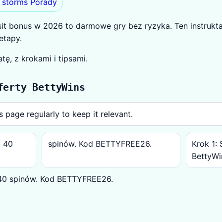
f storms Porady
it bonus w 2026 to darmowe gry bez ryzyka. Ten instruk
etapy.
ę, z krokami i tipsami.
ferty BettyWins
 page regularly to keep it relevant.
b 40
spinów. Kod BETTYFREE26.
Krok 1:
BettyWi
 40 spinów. Kod BETTYFREE26.