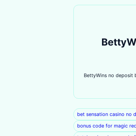
BettyW
BettyWins no deposit 
bet sensation casino no 
bonus code for magic re