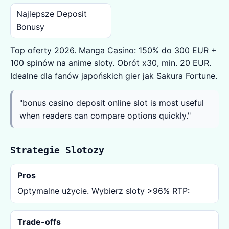
Najlepsze Deposit
Bonusy
Top oferty 2026. Manga Casino: 150% do 300 EUR +
100 spinów na anime sloty. Obrót x30, min. 20 EUR.
Idealne dla fanów japońskich gier jak Sakura Fortune.
"bonus casino deposit online slot is most useful
when readers can compare options quickly."
Strategie Slotozy
Pros
Optymalne użycie. Wybierz sloty >96% RTP:
Trade-offs