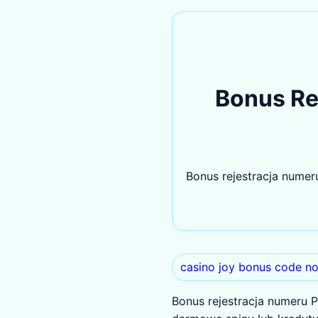
Bonus Re
Bonus rejestracja numer
casino joy bonus code no
Bonus rejestracja numeru 