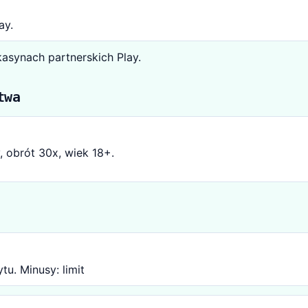
ay.
asynach partnerskich Play.
twa
 obrót 30x, wiek 18+.
tu. Minusy: limit