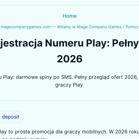
Home
magecompanygames.com — Witamy w Mage Company Games
/
Pomoc
jestracja Numeru Play: Pełny
2026
u Play: darmowe spiny po SMS. Pełny przegląd ofert 2026, 
graczy Play.
 deposit
Play to prosta promocja dla graczy mobilnych. W 2026 roku