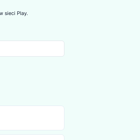
 sieci Play.