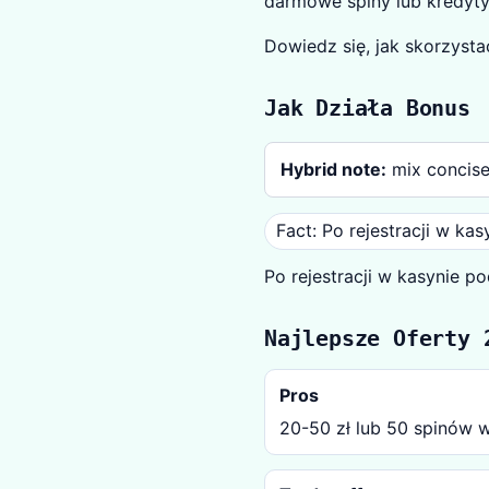
darmowe spiny lub kredyt
Dowiedz się, jak skorzystać
Jak Działa Bonus
Hybrid note:
mix concise
Fact: Po rejestracji w ka
Po rejestracji w kasynie p
Najlepsze Oferty 
Pros
20-50 zł lub 50 spinów 