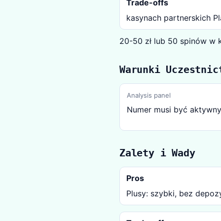
Trade-offs
kasynach partnerskich Pl
20-50 zł lub 50 spinów w k
Warunki Uczestnic
Analysis panel
Numer musi być aktywny,
Zalety i Wady
Pros
Plusy: szybki, bez depozy