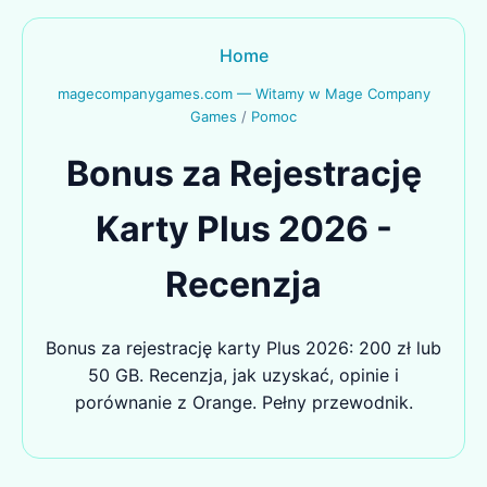
Home
magecompanygames.com — Witamy w Mage Company
Games
/
Pomoc
Bonus za Rejestrację
Karty Plus 2026 -
Recenzja
Bonus za rejestrację karty Plus 2026: 200 zł lub
50 GB. Recenzja, jak uzyskać, opinie i
porównanie z Orange. Pełny przewodnik.