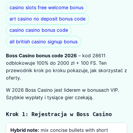
casino slots free welcome bonus
art casino no deposit bonus code
casino casino bonus code
all british casino signup bonus
Boss Casino bonus code 2026
– kod 28611
odblokowuje 100% do 2000 zł + 100 FS. Ten
przewodnik krok po kroku pokazuje, jak skorzystać z
oferty.
W 2026 Boss Casino jest liderem w bonusach VIP.
Szybkie wypłaty i tysiące gier czekają.
Krok 1: Rejestracja w Boss Casino
Hybrid note:
mix concise bullets with short