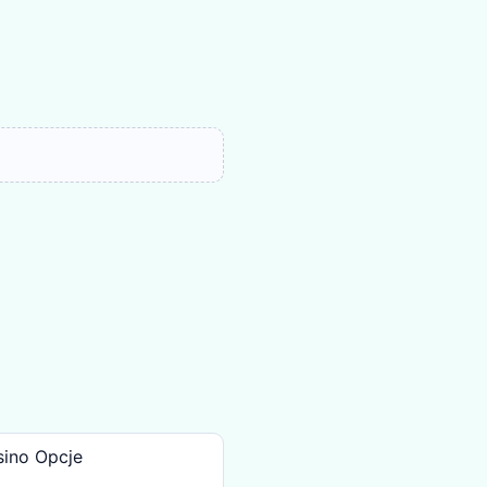
sino Opcje