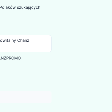
 Polaków szukających
owitalny Chanz
CHANZPROMO.