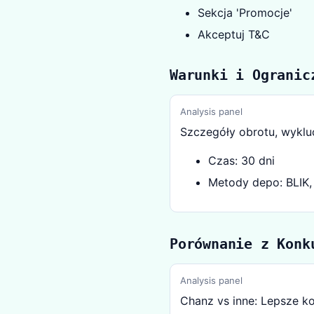
Sekcja 'Promocje'
Akceptuj T&C
Warunki i Ogranic
Analysis panel
Szczegóły obrotu, wyklu
Czas: 30 dni
Metody depo: BLIK,
Porównanie z Konk
Analysis panel
Chanz vs inne: Lepsze ko