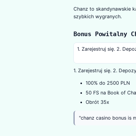
Chanz to skandynawskie ka
szybkich wygranych.
Bonus Powitalny C
1. Zarejestruj się. 2. Depo
1. Zarejestruj się. 2. De
100% do 2500 PLN
50 FS na Book of Ch
Obrót 35x
"chanz casino bonus is 