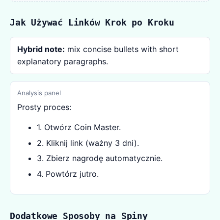
Jak Używać Linków Krok po Kroku
Hybrid note:
mix concise bullets with short
explanatory paragraphs.
Analysis panel
Prosty proces:
1. Otwórz Coin Master.
2. Kliknij link (ważny 3 dni).
3. Zbierz nagrodę automatycznie.
4. Powtórz jutro.
Dodatkowe Sposoby na Spiny