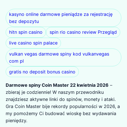
kasyno online darmowe pieniądze za rejestrację
bez depozytu
hitn spin casino
spin rio casino review Przegląd
live casino spin palace
vulkan vegas darmowe spiny kod vulkanvegas
com pl
gratis no deposit bonus casino
Darmowe spiny Coin Master 22 kwietnia 2026
–
zbieraj je codziennie! W naszym przewodniku
znajdziesz aktywne linki do spinów, monety i ataki.
Gra Coin Master bije rekordy popularności w 2026, a
my pomożemy Ci budować wioskę bez wydawania
pieniędzy.