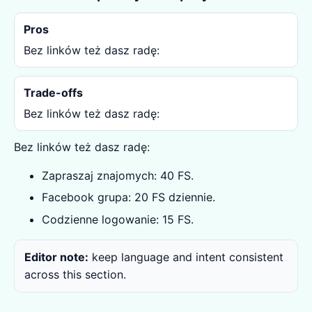
Pros
Bez linków też dasz radę:
Trade-offs
Bez linków też dasz radę:
Bez linków też dasz radę:
Zapraszaj znajomych: 40 FS.
Facebook grupa: 20 FS dziennie.
Codzienne logowanie: 15 FS.
Editor note:
keep language and intent consistent
across this section.