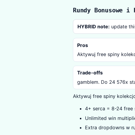
Rundy Bonusowe i 
HYBRID note:
update this
Pros
Aktywuj free spiny kolek
Trade-offs
gamblem. Do 24 576x st
Aktywuj free spiny kolekc
4+ serca = 8-24 free 
Unlimited win multipli
Extra dropdowns w r