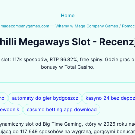
Home
magecompanygames.com — Witamy w Mage Company Games
/
Pomoc
hilli Megaways Slot - Recen
 slot: 117k sposobów, RTP 96.82%, free spiny. Gdzie grać on
bonusy w Total Casino.
no
automaty do gier bydgoszcz
kasyno 24 bez depoz
zewodnik
casumo betting app download
dynamiczny slot od Big Time Gaming, który w 2026 roku na
jącą do 117 649 sposobów na wygraną, gorącymi bonusami