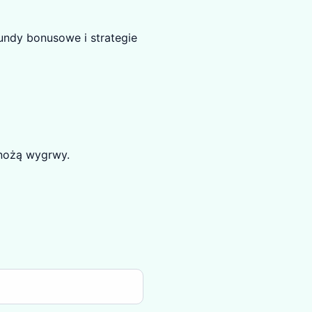
undy bonusowe i strategie
mnożą wygrwy.