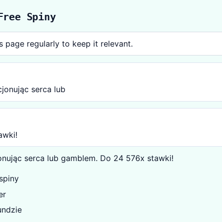
Free Spiny
 page regularly to keep it relevant.
cjonując serca lub
awki!
jonując serca lub gamblem. Do 24 576x stawki!
spiny
er
undzie