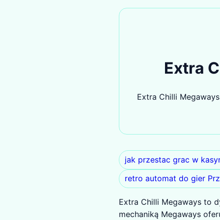
Extra C
Extra Chilli Megaways
jak przestac grac w kasy
retro automat do gier Pr
Extra Chilli Megaways to 
mechaniką Megaways oferu