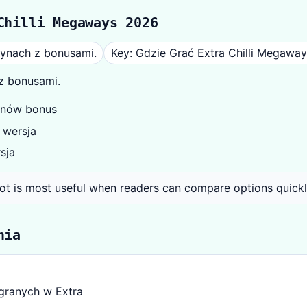
Chilli Megaways 2026
synach z bonusami.
Key: Gdzie Grać Extra Chilli Megawa
z bonusami.
pinów bonus
 wersja
sja
lot is most useful when readers can compare options quickl
nia
granych w Extra