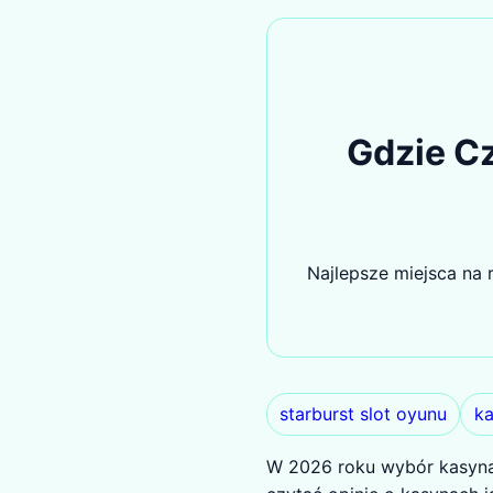
Gdzie Cz
Najlepsze miejsca na 
starburst slot oyunu
ka
W 2026 roku wybór kasyna