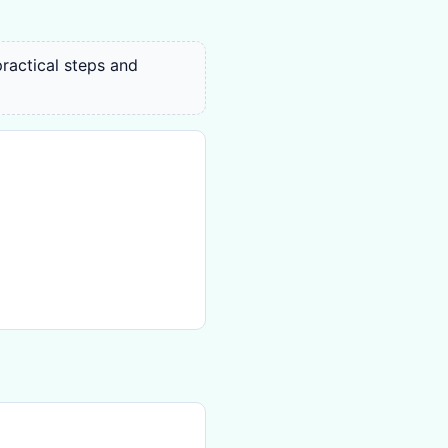
ractical steps and