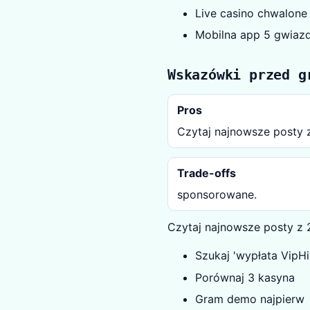
Live casino chwalone
Mobilna app 5 gwiaz
Wskazówki przed g
Pros
Czytaj najnowsze posty z
Trade-offs
sponsorowane.
Czytaj najnowsze posty z 
Szukaj 'wypłata VipHi
Porównaj 3 kasyna
Gram demo najpierw