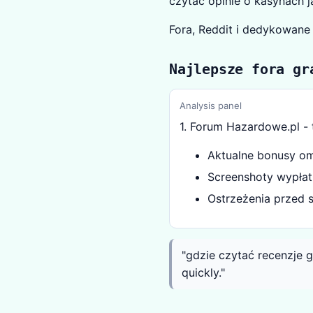
czytać opinie o kasynach 
Fora, Reddit i dedykowane 
Najlepsze fora gr
Analysis panel
1. Forum Hazardowe.pl -
Aktualne bonusy o
Screenshoty wypłat
Ostrzeżenia przed
"gdzie czytać recenzje 
quickly."