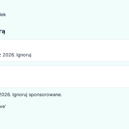
dek
rą
 2026. Ignoruj
2026. Ignoruj sponsorowane.
ve'