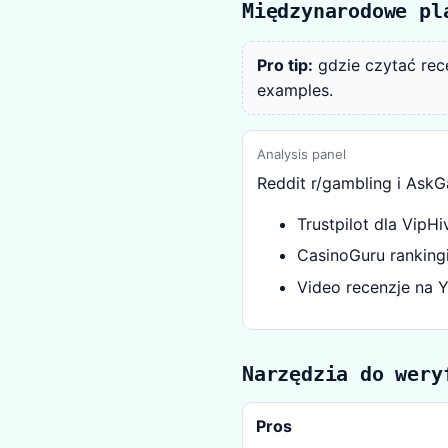
Międzynarodowe pl
Pro tip:
gdzie czytać rece
examples.
Analysis panel
Reddit r/gambling i AskG
Trustpilot dla VipHi
CasinoGuru ranking
Video recenzje na 
Narzędzia do wery
Pros