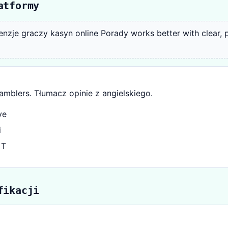
atformy
nzje graczy kasyn online Porady works better with clear, p
amblers. Tłumacz opinie z angielskiego.
ve
i
YT
fikacji