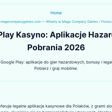
Home
magecompanygames.com — Witamy w Mage Company Games
/
Pomoc
Play Kasyno: Aplikacje Haza
Pobrania 2026
Google Play: aplikacje do gier hazardowych, bonusy i leg
Pobierz i graj mobilnie.
eruje legalne aplikacje kasynowe dla Polaków, z grami sl