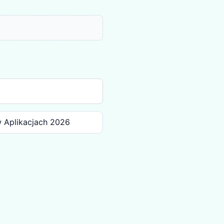
 Aplikacjach 2026