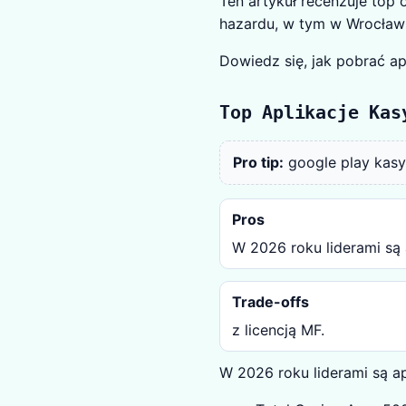
Ten artykuł recenzuje top 
hazardu, w tym w Wrocławiu
Dowiedz się, jak pobrać ap
Top Aplikacje Kas
Pro tip:
google play kasyn
Pros
W 2026 roku liderami są 
Trade-offs
z licencją MF.
W 2026 roku liderami są apl