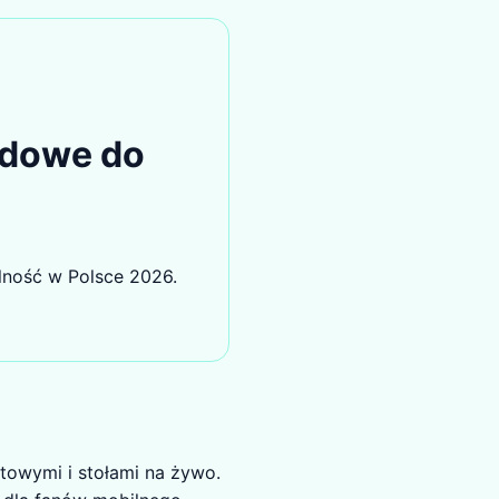
rdowe do
alność w Polsce 2026.
otowymi i stołami na żywo.