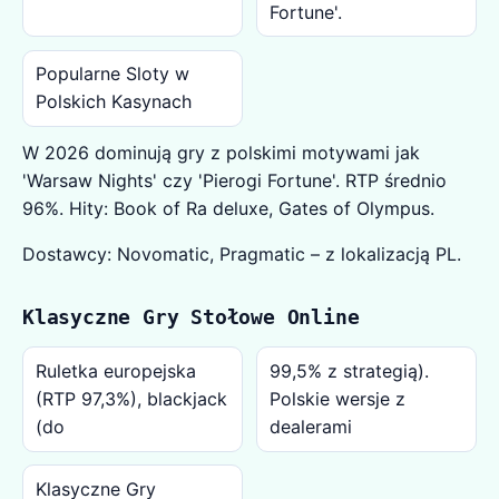
Fortune'.
Popularne Sloty w
Polskich Kasynach
W 2026 dominują gry z polskimi motywami jak
'Warsaw Nights' czy 'Pierogi Fortune'. RTP średnio
96%. Hity: Book of Ra deluxe, Gates of Olympus.
Dostawcy: Novomatic, Pragmatic – z lokalizacją PL.
Klasyczne Gry Stołowe Online
Ruletka europejska
99,5% z strategią).
(RTP 97,3%), blackjack
Polskie wersje z
(do
dealerami
Klasyczne Gry