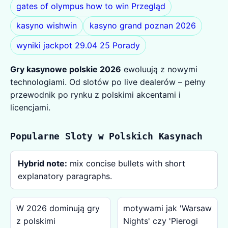
gates of olympus how to win Przegląd
kasyno wishwin
kasyno grand poznan 2026
wyniki jackpot 29.04 25 Porady
Gry kasynowe polskie 2026
ewoluują z nowymi
technologiami. Od slotów po live dealerów – pełny
przewodnik po rynku z polskimi akcentami i
licencjami.
Popularne Sloty w Polskich Kasynach
Hybrid note:
mix concise bullets with short
explanatory paragraphs.
W 2026 dominują gry
motywami jak 'Warsaw
z polskimi
Nights' czy 'Pierogi