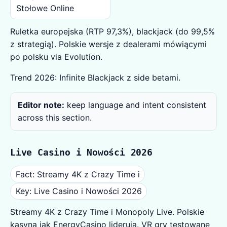
Stołowe Online
Ruletka europejska (RTP 97,3%), blackjack (do 99,5%
z strategią). Polskie wersje z dealerami mówiącymi
po polsku via Evolution.
Trend 2026: Infinite Blackjack z side betami.
Editor note:
keep language and intent consistent
across this section.
Live Casino i Nowości 2026
Fact: Streamy 4K z Crazy Time i
Key: Live Casino i Nowości 2026
Streamy 4K z Crazy Time i Monopoly Live. Polskie
kasyna jak EnergyCasino liderują. VR gry testowane