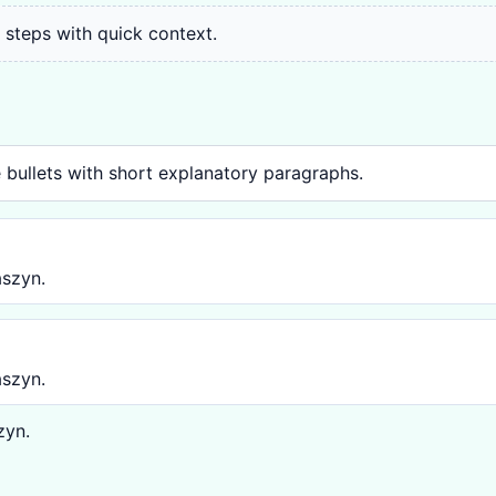
 steps with quick context.
 bullets with short explanatory paragraphs.
aszyn.
aszyn.
zyn.