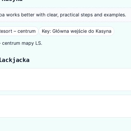
 works better with clear, practical steps and examples.
esort – centrum
Key: Główna wejście do Kasyna
– centrum mapy LS.
lackjacka