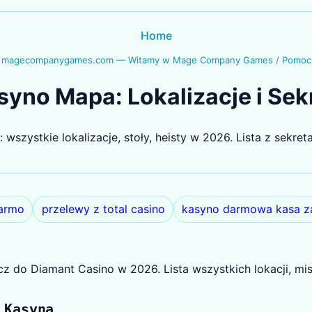
Home
magecompanygames.com — Witamy w Mage Company Games
/
Pomoc
syno Mapa: Lokalizacje i Sek
wszystkie lokalizacje, stoły, heisty w 2026. Lista z sekre
darmo
przelewy z total casino
kasyno darmowa kasa za
 do Diamant Casino w 2026. Lista wszystkich lokacji, misji
 Kasyna