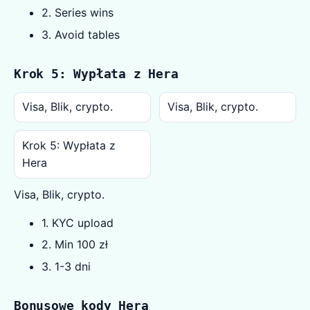
2. Series wins
3. Avoid tables
Krok 5: Wypłata z Hera
Visa, Blik, crypto.
Visa, Blik, crypto.
Krok 5: Wypłata z
Hera
Visa, Blik, crypto.
1. KYC upload
2. Min 100 zł
3. 1-3 dni
Bonusowe kody Hera