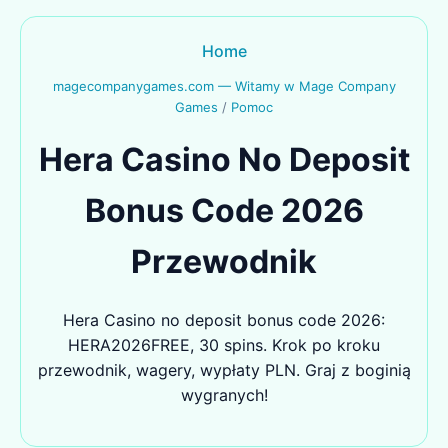
Home
magecompanygames.com — Witamy w Mage Company
Games
/
Pomoc
Hera Casino No Deposit
Bonus Code 2026
Przewodnik
Hera Casino no deposit bonus code 2026:
HERA2026FREE, 30 spins. Krok po kroku
przewodnik, wagery, wypłaty PLN. Graj z boginią
wygranych!