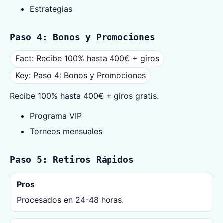
Estrategias
Paso 4: Bonos y Promociones
Fact: Recibe 100% hasta 400€ + giros
Key: Paso 4: Bonos y Promociones
Recibe 100% hasta 400€ + giros gratis.
Programa VIP
Torneos mensuales
Paso 5: Retiros Rápidos
Pros
Procesados en 24-48 horas.