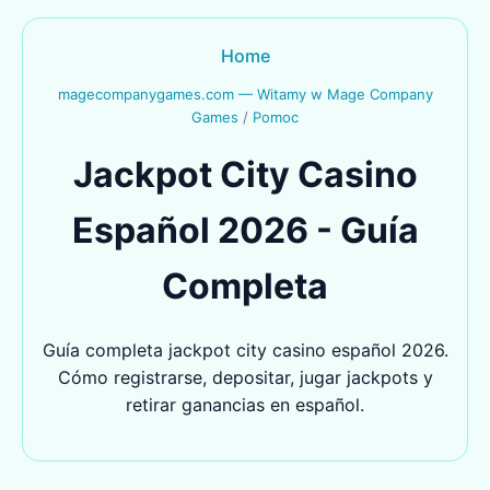
Home
magecompanygames.com — Witamy w Mage Company
Games
/
Pomoc
Jackpot City Casino
Español 2026 - Guía
Completa
Guía completa jackpot city casino español 2026.
Cómo registrarse, depositar, jugar jackpots y
retirar ganancias en español.