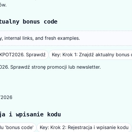
ów.
tualny bonus code
y, internal links, and fresh examples.
CKPOT2026. Sprawdź
Key: Krok 1: Znajdź aktualny bonus
6. Sprawdź stronę promocji lub newsletter.
T2026
ja i wpisanie kodu
lu 'bonus code'
Key: Krok 2: Rejestracja i wpisanie kodu