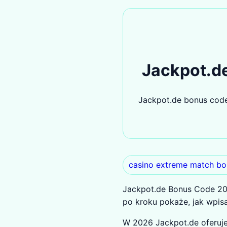
Jackpot.de
Jackpot.de bonus code
casino extreme match b
Jackpot.de Bonus Code 202
po kroku pokaże, jak wpisa
W 2026 Jackpot.de oferuje