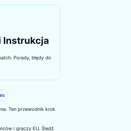
 Instrukcja
atch. Porady, błędy do
es
ine. Ten przewodnik krok
mców i graczy EU. Śledź