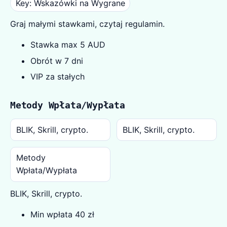
Key: Wskazówki na Wygrane
Graj małymi stawkami, czytaj regulamin.
Stawka max 5 AUD
Obrót w 7 dni
VIP za stałych
Metody Wpłata/Wypłata
BLIK, Skrill, crypto.
BLIK, Skrill, crypto.
Metody
Wpłata/Wypłata
BLIK, Skrill, crypto.
Min wpłata 40 zł