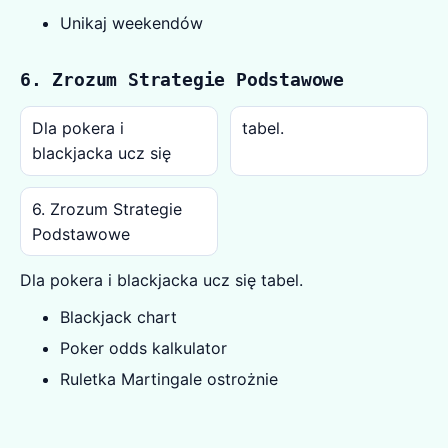
Unikaj weekendów
6. Zrozum Strategie Podstawowe
Dla pokera i
tabel.
blackjacka ucz się
6. Zrozum Strategie
Podstawowe
Dla pokera i blackjacka ucz się tabel.
Blackjack chart
Poker odds kalkulator
Ruletka Martingale ostrożnie