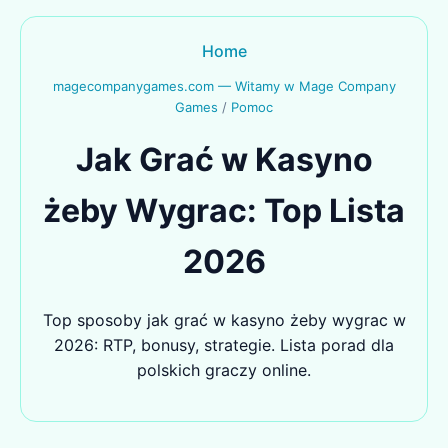
Home
magecompanygames.com — Witamy w Mage Company
Games
/
Pomoc
Jak Grać w Kasyno
żeby Wygrac: Top Lista
2026
Top sposoby jak grać w kasyno żeby wygrac w
2026: RTP, bonusy, strategie. Lista porad dla
polskich graczy online.