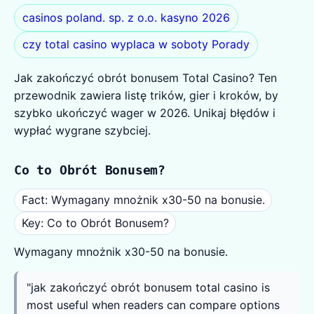
casinos poland. sp. z o.o. kasyno 2026
czy total casino wyplaca w soboty Porady
Jak zakończyć obrót bonusem Total Casino? Ten
przewodnik zawiera listę trików, gier i kroków, by
szybko ukończyć wager w 2026. Unikaj błędów i
wypłać wygrane szybciej.
Co to Obrót Bonusem?
Fact: Wymagany mnożnik x30-50 na bonusie.
Key: Co to Obrót Bonusem?
Wymagany mnożnik x30-50 na bonusie.
"jak zakończyć obrót bonusem total casino is
most useful when readers can compare options