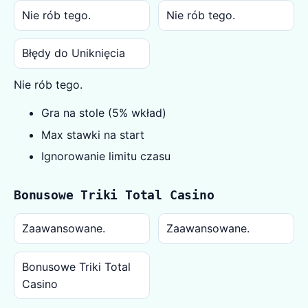
Nie rób tego.
Nie rób tego.
Błędy do Uniknięcia
Nie rób tego.
Gra na stole (5% wkład)
Max stawki na start
Ignorowanie limitu czasu
Bonusowe Triki Total Casino
Zaawansowane.
Zaawansowane.
Bonusowe Triki Total
Casino