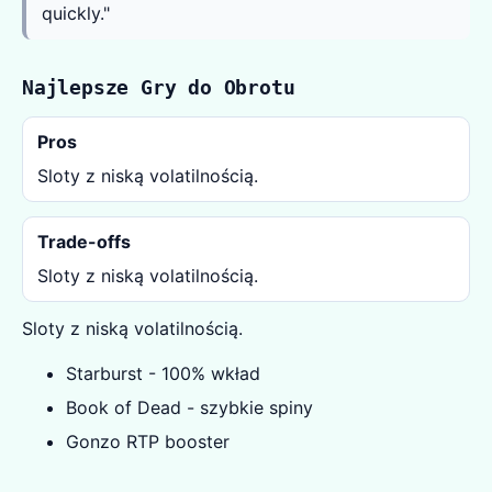
quickly."
Najlepsze Gry do Obrotu
Pros
Sloty z niską volatilnością.
Trade-offs
Sloty z niską volatilnością.
Sloty z niską volatilnością.
Starburst - 100% wkład
Book of Dead - szybkie spiny
Gonzo RTP booster