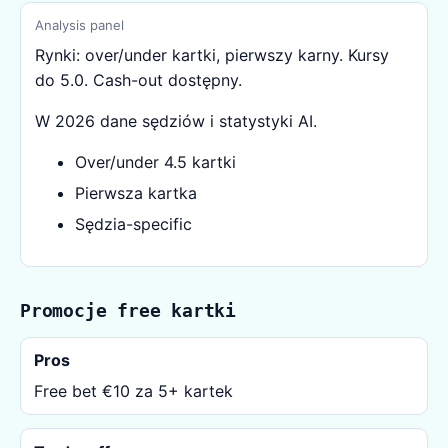
Analysis panel
Rynki: over/under kartki, pierwszy karny. Kursy
do 5.0. Cash-out dostępny.
W 2026 dane sędziów i statystyki AI.
Over/under 4.5 kartki
Pierwsza kartka
Sędzia-specific
Promocje free kartki
Pros
Free bet €10 za 5+ kartek