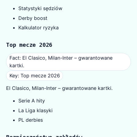
Statystyki sędziów
Derby boost
Kalkulator ryzyka
Top mecze 2026
Fact: El Clasico, Milan-Inter – gwarantowane
kartki.
Key: Top mecze 2026
El Clasico, Milan-Inter – gwarantowane kartki.
Serie A hity
La Liga klasyki
PL derbies