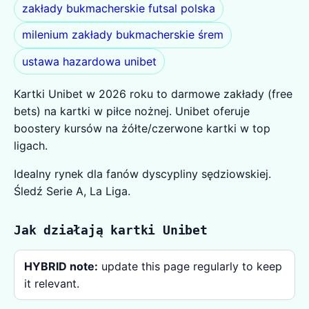
zakłady bukmacherskie futsal polska
milenium zakłady bukmacherskie śrem
ustawa hazardowa unibet
Kartki Unibet w 2026 roku to darmowe zakłady (free
bets) na kartki w piłce nożnej. Unibet oferuje
boostery kursów na żółte/czerwone kartki w top
ligach.
Idealny rynek dla fanów dyscypliny sędziowskiej.
Śledź Serie A, La Liga.
Jak działają kartki Unibet
HYBRID note:
update this page regularly to keep
it relevant.