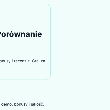
Porównanie
usy i recenzje. Graj za
demo, bonusy i jakość.