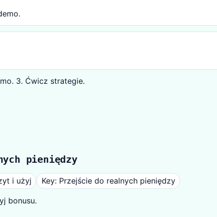
 demo.
demo. 3. Ćwicz strategie.
nych pieniędzy
yt i użyj
Key: Przejście do realnych pieniędzy
yj bonusu.