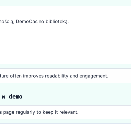
ością, DemoCasino biblioteką.
ture often improves readability and engagement.
 w demo
 page regularly to keep it relevant.