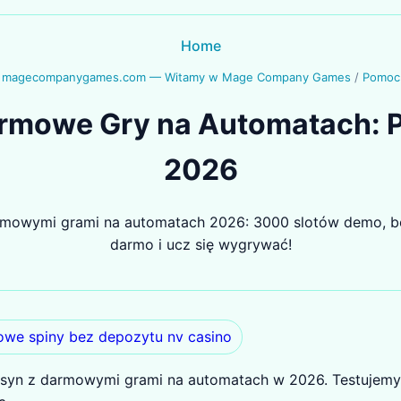
Home
magecompanygames.com — Witamy w Mage Company Games
/
Pomoc
rmowe Gry na Automatach: 
2026
mowymi grami na automatach 2026: 3000 slotów demo, bon
darmo i ucz się wygrywać!
we spiny bez depozytu nv casino
asyn z darmowymi grami na automatach w 2026. Testujemy 