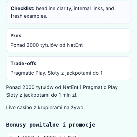
Checklist:
headline clarity, internal links, and
fresh examples.
Pros
Ponad 2000 tytułów od NetEnt i
Trade-offs
Pragmatic Play. Sloty z jackpotami do 1
Ponad 2000 tytułów od NetEnt i Pragmatic Play.
Sloty z jackpotami do 1 mln zł.
Live casino z krupierami na żywo.
Bonusy powitalne i promocje