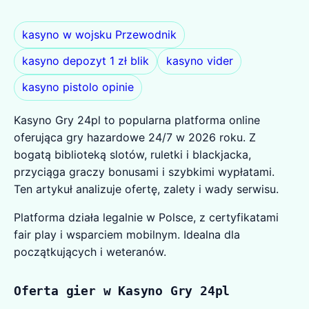
kasyno w wojsku Przewodnik
kasyno depozyt 1 zł blik
kasyno vider
kasyno pistolo opinie
Kasyno Gry 24pl to popularna platforma online
oferująca gry hazardowe 24/7 w 2026 roku. Z
bogatą biblioteką slotów, ruletki i blackjacka,
przyciąga graczy bonusami i szybkimi wypłatami.
Ten artykuł analizuje ofertę, zalety i wady serwisu.
Platforma działa legalnie w Polsce, z certyfikatami
fair play i wsparciem mobilnym. Idealna dla
początkujących i weteranów.
Oferta gier w Kasyno Gry 24pl