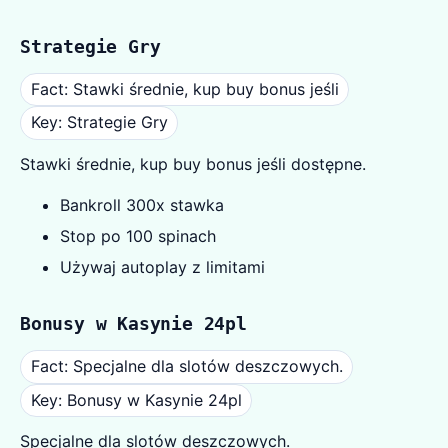
Strategie Gry
Fact: Stawki średnie, kup buy bonus jeśli
Key: Strategie Gry
Stawki średnie, kup buy bonus jeśli dostępne.
Bankroll 300x stawka
Stop po 100 spinach
Używaj autoplay z limitami
Bonusy w Kasynie 24pl
Fact: Specjalne dla slotów deszczowych.
Key: Bonusy w Kasynie 24pl
Specjalne dla slotów deszczowych.