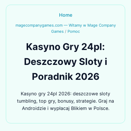
Home
magecompanygames.com — Witamy w Mage Company
Games
/
Pomoc
Kasyno Gry 24pl:
Deszczowy Sloty i
Poradnik 2026
Kasyno gry 24pl 2026: deszczowe sloty
tumbling, top gry, bonusy, strategie. Graj na
Androidzie i wypłacaj Blikiem w Polsce.