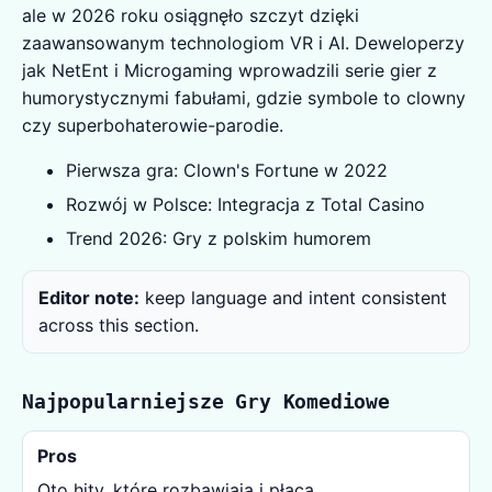
ale w 2026 roku osiągnęło szczyt dzięki
zaawansowanym technologiom VR i AI. Deweloperzy
jak NetEnt i Microgaming wprowadzili serie gier z
humorystycznymi fabułami, gdzie symbole to clowny
czy superbohaterowie-parodie.
Pierwsza gra: Clown's Fortune w 2022
Rozwój w Polsce: Integracja z Total Casino
Trend 2026: Gry z polskim humorem
Editor note:
keep language and intent consistent
across this section.
Najpopularniejsze Gry Komediowe
Pros
Oto hity, które rozbawiają i płacą.