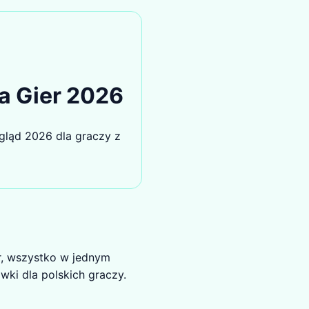
a Gier 2026
egląd 2026 dla graczy z
r, wszystko w jednym
wki dla polskich graczy.