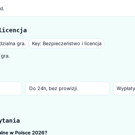
d.
licencja
zialna gra.
Key: Bezpieczeństwo i licencja
gra.
Do 24h, bez prowizji.
Wypłat
ytania
alne w Polsce 2026?