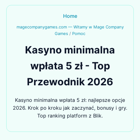
Home
magecompanygames.com — Witamy w Mage Company
Games
/
Pomoc
Kasyno minimalna
wpłata 5 zł - Top
Przewodnik 2026
Kasyno minimalna wpłata 5 zł: najlepsze opcje
2026. Krok po kroku jak zaczynać, bonusy i gry.
Top ranking platform z Blik.