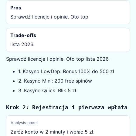
Pros
Sprawdź licencje i opinie. Oto top
Trade-offs
lista 2026.
Sprawdź licencje i opinie. Oto top lista 2026.
1. Kasyno LowDep: Bonus 100% do 500 zł
2. Kasyno Mini: 200 free spinów
3. Kasyno Quick: Blik 5 zł
Krok 2: Rejestracja i pierwsza wpłata
Analysis panel
Załóż konto w 2 minuty i wpłać 5 zł.