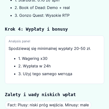
2. Book of Dead: Demo + real
3. Gonzo Quest: Wysokie RTP
Krok 4: Wypłaty i bonusy
Analysis panel
Spodziewaj się minimalnej wypłaty 20-50 zł.
1. Wagering x30
2. Wypłata w 24h
3. Użyj tego samego метода
Zalety i wady niskich wpłat
Fact: Plusy: niski próg wejścia. Minusy: małe