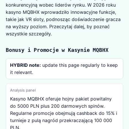
konkurencyjną wobec liderów rynku. W 2026 roku
kasyno MQBHX wprowadziło innowacyjne funkcje,
takie jak VR sloty, podnosząc doświadczenie gracza
na wyższy poziom. Przeczytaj dalej, by poznać
wszystkie szczegóły.
Bonusy i Promocje w Kasynie MQBHX
HYBRID note:
update this page regularly to keep
it relevant.
Analysis panel
Kasyno MQBHX oferuje hojny pakiet powitalny
do 5000 PLN plus 200 darmowych spinów.
Regularne promocje obejmują cashback do 15% i
turnieje z pulą nagród przekraczającą 100 000
PLN.