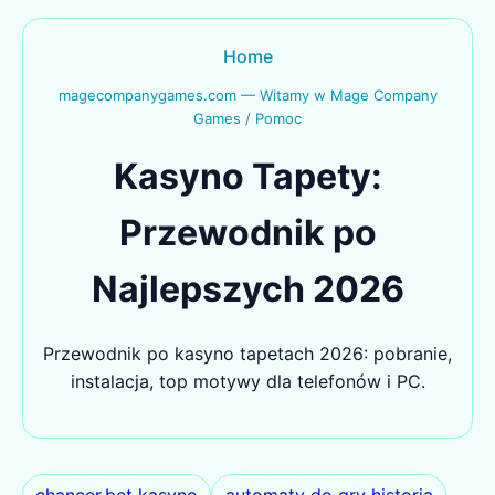
Home
magecompanygames.com — Witamy w Mage Company
Games
/
Pomoc
Kasyno Tapety:
Przewodnik po
Najlepszych 2026
Przewodnik po kasyno tapetach 2026: pobranie,
instalacja, top motywy dla telefonów i PC.