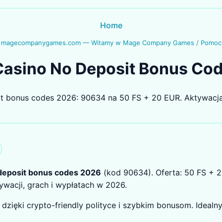
Home
magecompanygames.com — Witamy w Mage Company Games
/
Pomoc
asino No Deposit Bonus Co
 bonus codes 2026: 90634 na 50 FS + 20 EUR. Aktywacja, 
deposit bonus codes 2026
(kod 90634). Oferta: 50 FS + 2
ywacji, grach i wypłatach w 2026.
dzięki crypto-friendly polityce i szybkim bonusom. Idealny