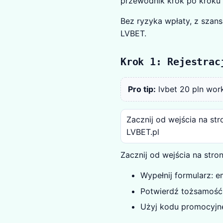
przewodnik krok po kroku 
Bez ryzyka wpłaty, z szan
LVBET.
Krok 1: Rejestrac
Pro tip:
lvbet 20 pln work
Zacznij od wejścia na str
LVBET.pl
Zacznij od wejścia na stronę
Wypełnij formularz: e
Potwierdź tożsamoś
Użyj kodu promocyjn