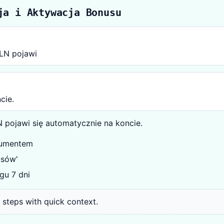
ja i Aktywacja Bonusu
PLN pojawi
cie.
N pojawi się automatycznie na koncie.
kumentem
usów'
gu 7 dni
 steps with quick context.