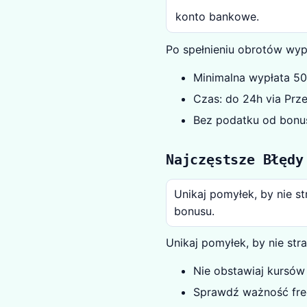
konto bankowe.
Po spełnieniu obrotów wyp
Minimalna wypłata 5
Czas: do 24h via Prz
Bez podatku od bonu
Najczęstsze Błędy
Unikaj pomyłek, by nie st
bonusu.
Unikaj pomyłek, by nie str
Nie obstawiaj kursów 
Sprawdź ważność fre