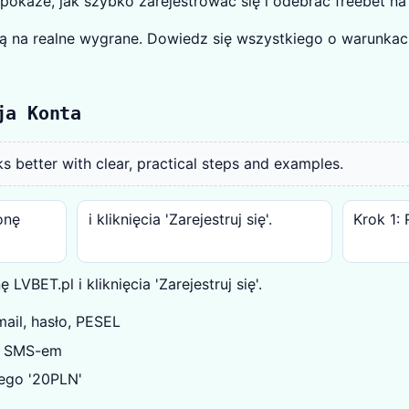
pokaże, jak szybko zarejestrować się i odebrać freebet n
są na realne wygrane. Dowiedz się wszystkiego o warunkac
ja Konta
s better with clear, practical steps and examples.
onę
i kliknięcia 'Zarejestruj się'.
Krok 1: 
 LVBET.pl i kliknięcia 'Zarejestruj się'.
mail, hasło, PESEL
ć SMS-em
ego '20PLN'