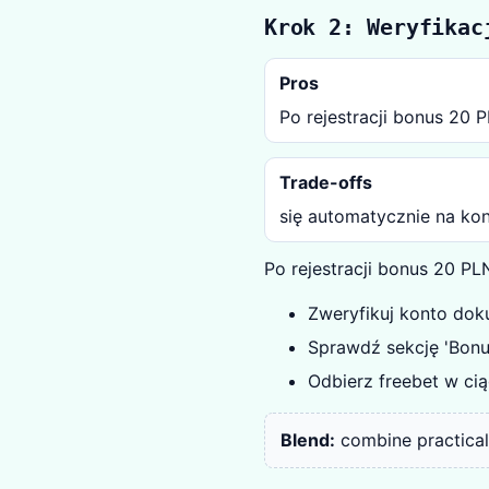
Krok 2: Weryfikac
Pros
Po rejestracji bonus 20 
Trade-offs
się automatycznie na kon
Po rejestracji bonus 20 PL
Zweryfikuj konto do
Sprawdź sekcję 'Bon
Odbierz freebet w cią
Blend:
combine practical