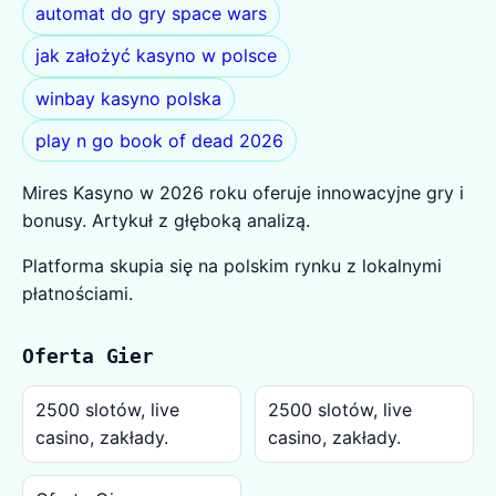
automat do gry space wars
jak założyć kasyno w polsce
winbay kasyno polska
play n go book of dead 2026
Mires Kasyno w 2026 roku oferuje innowacyjne gry i
bonusy. Artykuł z głęboką analizą.
Platforma skupia się na polskim rynku z lokalnymi
płatnościami.
Oferta Gier
2500 slotów, live
2500 slotów, live
casino, zakłady.
casino, zakłady.