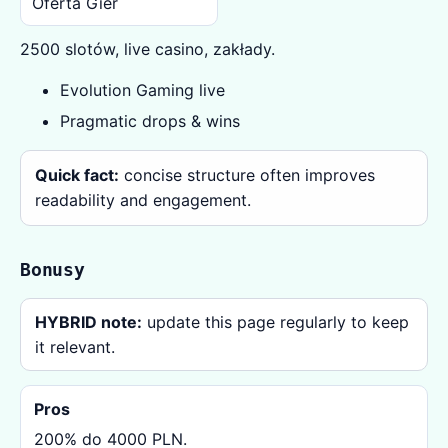
Oferta Gier
2500 slotów, live casino, zakłady.
Evolution Gaming live
Pragmatic drops & wins
Quick fact:
concise structure often improves
readability and engagement.
Bonusy
HYBRID note:
update this page regularly to keep
it relevant.
Pros
200% do 4000 PLN.