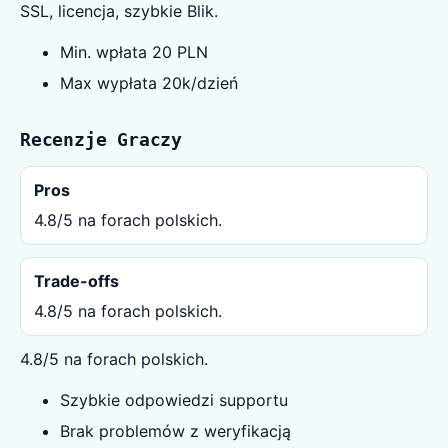
SSL, licencja, szybkie Blik.
Min. wpłata 20 PLN
Max wypłata 20k/dzień
Recenzje Graczy
Pros
4.8/5 na forach polskich.
Trade-offs
4.8/5 na forach polskich.
4.8/5 na forach polskich.
Szybkie odpowiedzi supportu
Brak problemów z weryfikacją