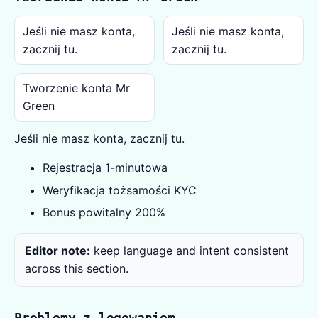
Jeśli nie masz konta,
Jeśli nie masz konta,
zacznij tu.
zacznij tu.
Tworzenie konta Mr
Green
Jeśli nie masz konta, zacznij tu.
Rejestracja 1-minutowa
Weryfikacja tożsamości KYC
Bonus powitalny 200%
Editor note:
keep language and intent consistent
across this section.
Problemy z logowaniem