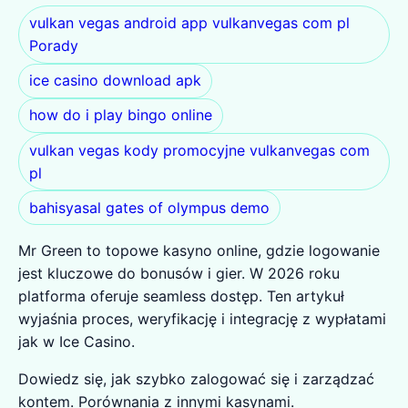
vulkan vegas android app vulkanvegas com pl
Porady
ice casino download apk
how do i play bingo online
vulkan vegas kody promocyjne vulkanvegas com
pl
bahisyasal gates of olympus demo
Mr Green to topowe kasyno online, gdzie logowanie
jest kluczowe do bonusów i gier. W 2026 roku
platforma oferuje seamless dostęp. Ten artykuł
wyjaśnia proces, weryfikację i integrację z wypłatami
jak w Ice Casino.
Dowiedz się, jak szybko zalogować się i zarządzać
kontem. Porównania z innymi kasynami.