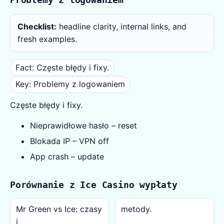
Checklist:
headline clarity, internal links, and
fresh examples.
Fact: Częste błędy i fixy.
Key: Problemy z logowaniem
Częste błędy i fixy.
Nieprawidłowe hasło – reset
Blokada IP – VPN off
App crash – update
Porównanie z Ice Casino wypłaty
Mr Green vs Ice: czasy
metody.
i