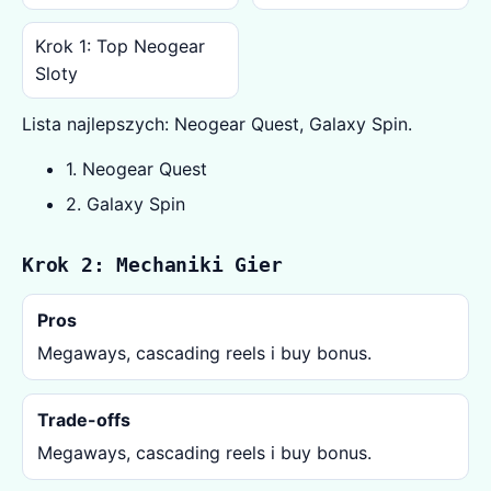
Krok 1: Top Neogear
Sloty
Lista najlepszych: Neogear Quest, Galaxy Spin.
1. Neogear Quest
2. Galaxy Spin
Krok 2: Mechaniki Gier
Pros
Megaways, cascading reels i buy bonus.
Trade-offs
Megaways, cascading reels i buy bonus.