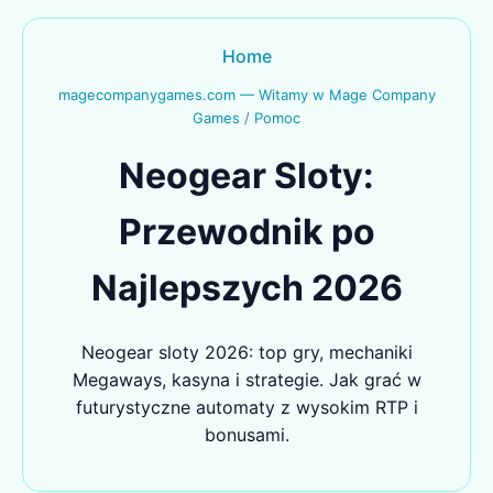
Home
magecompanygames.com — Witamy w Mage Company
Games
/
Pomoc
Neogear Sloty:
Przewodnik po
Najlepszych 2026
Neogear sloty 2026: top gry, mechaniki
Megaways, kasyna i strategie. Jak grać w
futurystyczne automaty z wysokim RTP i
bonusami.