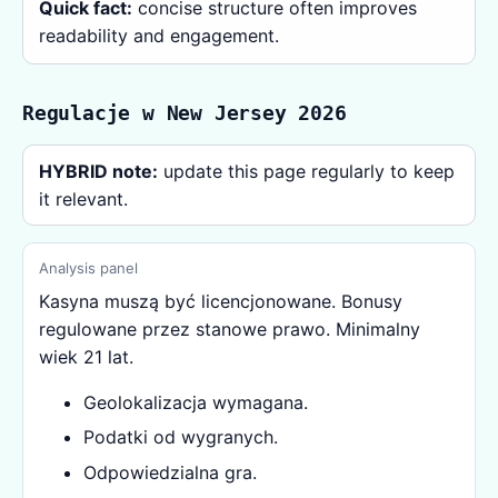
Quick fact:
concise structure often improves
readability and engagement.
Regulacje w New Jersey 2026
HYBRID note:
update this page regularly to keep
it relevant.
Analysis panel
Kasyna muszą być licencjonowane. Bonusy
regulowane przez stanowe prawo. Minimalny
wiek 21 lat.
Geolokalizacja wymagana.
Podatki od wygranych.
Odpowiedzialna gra.