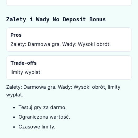
Zalety i Wady No Deposit Bonus
Pros
Zalety: Darmowa gra. Wady: Wysoki obrót,
Trade-offs
limity wypłat.
Zalety: Darmowa gra. Wady: Wysoki obrót, limity
wypłat.
Testuj gry za darmo.
Ograniczona wartość.
Czasowe limity.