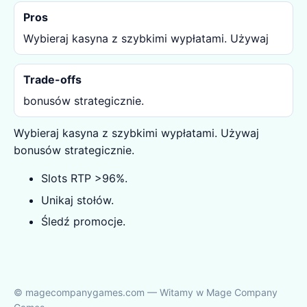
Pros
Wybieraj kasyna z szybkimi wypłatami. Używaj
Trade-offs
bonusów strategicznie.
Wybieraj kasyna z szybkimi wypłatami. Używaj
bonusów strategicznie.
Slots RTP >96%.
Unikaj stołów.
Śledź promocje.
© magecompanygames.com — Witamy w Mage Company