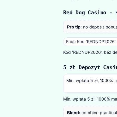
Red Dog Casino - 
Pro tip:
no deposit bonus 
Fact: Kod 'REDNDP2026',
Kod 'REDNDP2026', bez de
5 zł Depozyt Casi
Min. wpłata 5 zł, 1000% 
Min. wpłata 5 zł, 1000% ma
Blend:
combine practical