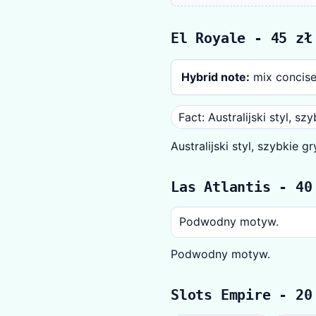
El Royale - 45 zł
Hybrid note:
mix concise
Fact: Australijski styl, szy
Australijski styl, szybkie gr
Las Atlantis - 40
Podwodny motyw.
Podwodny motyw.
Slots Empire - 20