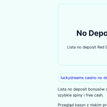
No Depo
Lista no deposit Red 
luckydreams casino no d
Lista no deposit bonusów 
szybkie spiny i free cash.
Przegląd kasyn z niskim pr