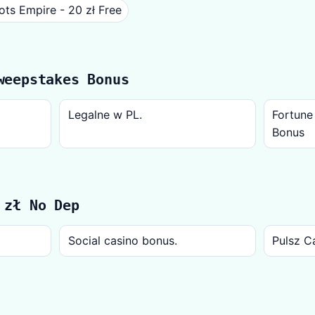
lots Empire - 20 zł Free
weepstakes Bonus
Legalne w PL.
Fortune
Bonus
 zł No Dep
Social casino bonus.
Pulsz C