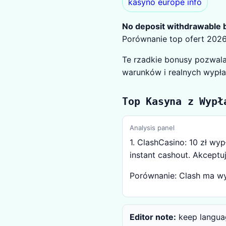
kasyno europe info
No deposit withdrawable 
Porównanie top ofert 2026
Te rzadkie bonusy pozwala
warunków i realnych wypła
Top Kasyna z Wypł
Analysis panel
1. ClashCasino: 10 zł wyp
instant cashout. Akceptu
Porównanie: Clash ma wyż
Editor note:
keep languag