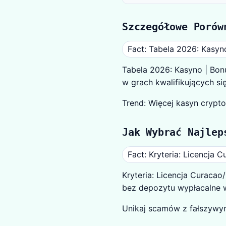
Szczegółowe Porów
Fact: Tabela 2026: Kasyno
Tabela 2026: Kasyno | Bonus
w grach kwalifikujących się
Trend: Więcej kasyn crypto-
Jak Wybrać Najlep
Fact: Kryteria: Licencja 
Kryteria: Licencja Curacao
bez depozytu wypłacalne w
Unikaj scamów z fałszywym