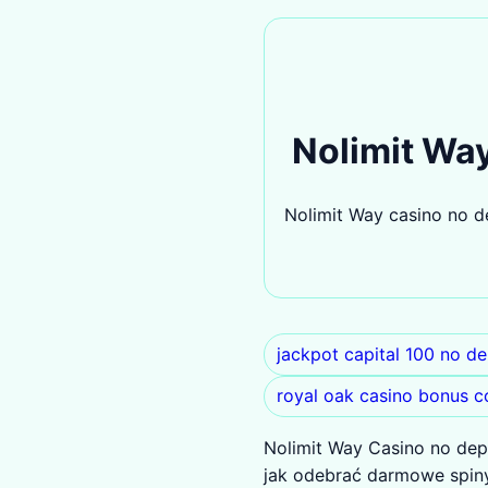
Nolimit Wa
Nolimit Way casino no d
jackpot capital 100 no d
royal oak casino bonus 
Nolimit Way Casino no depo
jak odebrać darmowe spiny