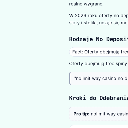
realne wygrane.
W 2026 roku oferty no dep
sloty i stoliki, ucząc się 
Rodzaje No Deposi
Fact: Oferty obejmują fre
Oferty obejmują free spin
"nolimit way casino no d
Kroki do Odebrani
Pro tip:
nolimit way casin