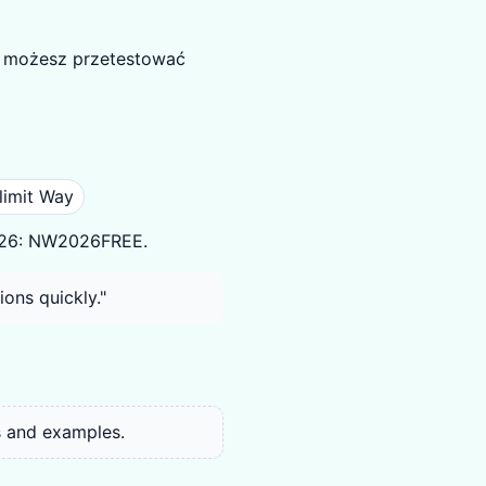
ty możesz przetestować
limit Way
2026: NW2026FREE.
ons quickly."
s and examples.