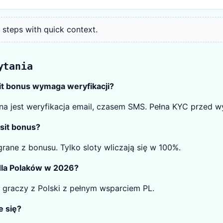
 steps with quick context.
ytania
it bonus wymaga weryfikacji?
na jest weryfikacja email, czasem SMS. Pełna KYC przed w
osit bonus?
ane z bonusu. Tylko sloty wliczają się w 100%.
dla Polaków w 2026?
e graczy z Polski z pełnym wsparciem PL.
e się?