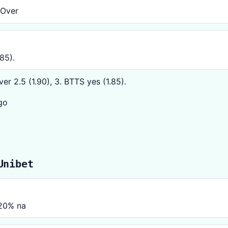
 Over
.85).
ver 2.5 (1.90), 3. BTTS yes (1.85).
go
Unibet
 20% na