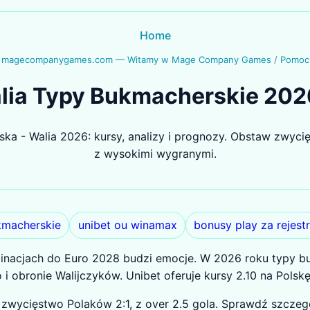
Home
magecompanygames.com — Witamy w Mage Company Games
/
Pomoc
alia Typy Bukmacherskie 202
ka - Walia 2026: kursy, analizy i prognozy. Obstaw zwyc
z wysokimi wygranymi.
ukmacherskie
unibet ou winamax
bonusy play za rejest
minacjach do Euro 2028 budzi emocje. W 2026 roku typy bu
 obronie Walijczyków. Unibet oferuje kursy 2.10 na Polskę,
zwycięstwo Polaków 2:1, z over 2.5 gola. Sprawdź szczegó