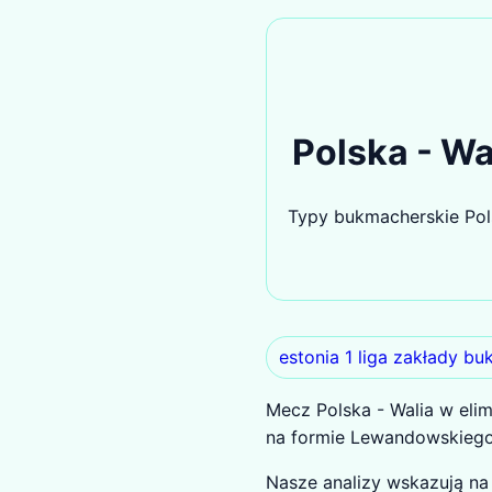
Polska - W
Typy bukmacherskie Pols
estonia 1 liga zakłady b
Mecz Polska - Walia w eli
na formie Lewandowskiego i
Nasze analizy wskazują na 