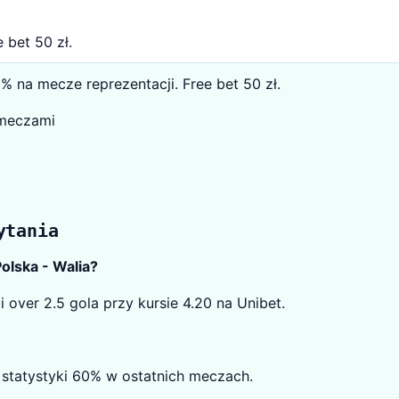
 bet 50 zł.
% na mecze reprezentacji. Free bet 50 zł.
 meczami
ytania
Polska - Walia?
 over 2.5 gola przy kursie 4.20 na Unibet.
- statystyki 60% w ostatnich meczach.