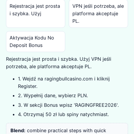
Rejestracja jest prosta
VPN jeśli potrzeba, ale
i szybka. Użyj
platforma akceptuje
PL.
Aktywacja Kodu No
Deposit Bonus
Rejestracja jest prosta i szybka. Użyj VPN jeśli
potrzeba, ale platforma akceptuje PL.
1. Wejdź na ragingbullcasino.com i kliknij
Register.
2. Wypełnij dane, wybierz PLN.
3. W sekcji Bonus wpisz 'RAGINGFREE2026'.
4. Otrzymaj 50 zł lub spiny natychmiast.
Blend:
combine practical steps with quick