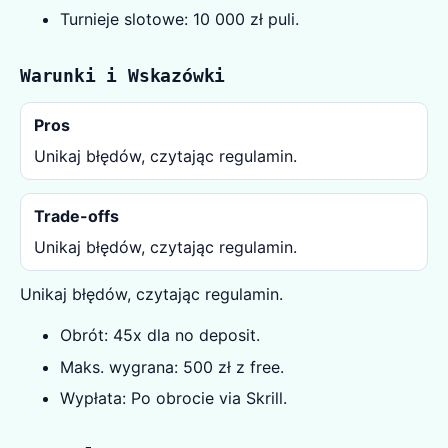
Turnieje slotowe: 10 000 zł puli.
Warunki i Wskazówki
Pros
Unikaj błędów, czytając regulamin.
Trade-offs
Unikaj błędów, czytając regulamin.
Unikaj błędów, czytając regulamin.
Obrót: 45x dla no deposit.
Maks. wygrana: 500 zł z free.
Wypłata: Po obrocie via Skrill.