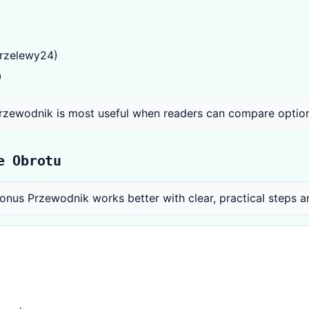
Przelewy24)
0
Przewodnik is most useful when readers can compare option
e Obrotu
onus Przewodnik works better with clear, practical steps 