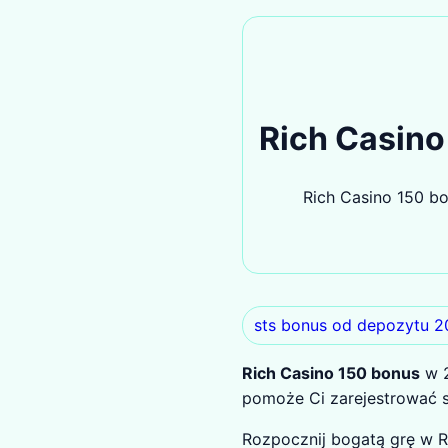
Rich Casin
Rich Casino 150 bo
sts bonus od depozytu 
Rich Casino 150 bonus
w 2
pomoże Ci zarejestrować s
Rozpocznij bogatą grę w Ri