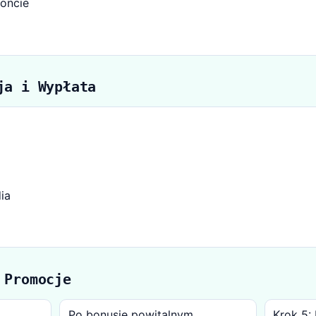
koncie
ja i Wypłata
ia
 Promocje
Po bonusie powitalnym.
Krok 5: