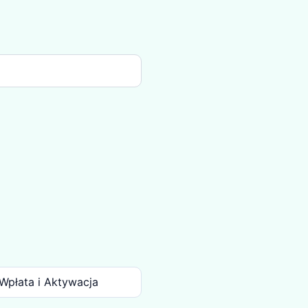
 Wpłata i Aktywacja