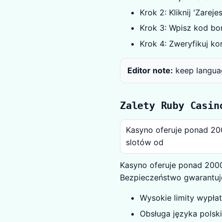
Krok 2: Kliknij 'Zarejes
Krok 3: Wpisz kod b
Krok 4: Zweryfikuj k
Editor note:
keep languag
Zalety Ruby Casin
Kasyno oferuje ponad 2
slotów od
Kasyno oferuje ponad 2000 
Bezpieczeństwo gwarantuje
Wysokie limity wypłat
Obsługa języka polsk