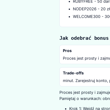
RUBYFREE - 50 dar
NODEP2026 - 20 zł
WELCOME300 - 300 
Jak odebrać bonus
Pros
Proces jest prosty i zajmu
Trade-offs
minut. Zarejestruj konto,
Proces jest prosty i zajmuj
Pamiętaj o warunkach: obró
Krok 1: Wejdź na str