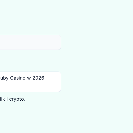
Ruby Casino w 2026
k i crypto.