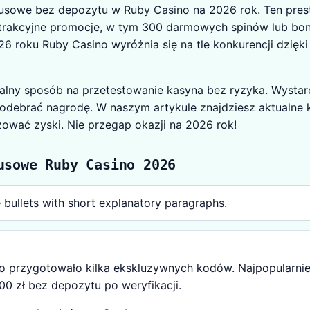
nusowe bez depozytu w Ruby Casino na 2026 rok. Ten pres
 atrakcyjne promocje, w tym 300 darmowych spinów lub b
6 roku Ruby Casino wyróżnia się na tle konkurencji dzięk
alny sposób na przetestowanie kasyna bez ryzyka. Wystarc
 odebrać nagrodę. W naszym artykule znajdziesz aktualne k
ować zyski. Nie przegap okazji na 2026 rok!
usowe Ruby Casino 2026
 bullets with short explanatory paragraphs.
 przygotowało kilka ekskluzywnych kodów. Najpopularnie
0 zł bez depozytu po weryfikacji.