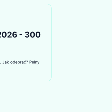
2026 - 300
. Jak odebrać? Pełny