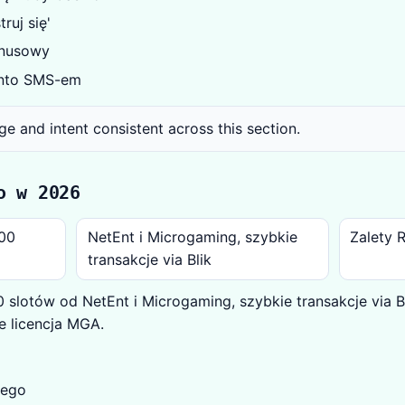
truj się'
onusowy
onto SMS-em
e and intent consistent across this section.
o w 2026
000
NetEnt i Microgaming, szybkie
Zalety 
transakcje via Blik
slotów od NetEnt i Microgaming, szybkie transakcje via Bli
 licencja MGA.
iego