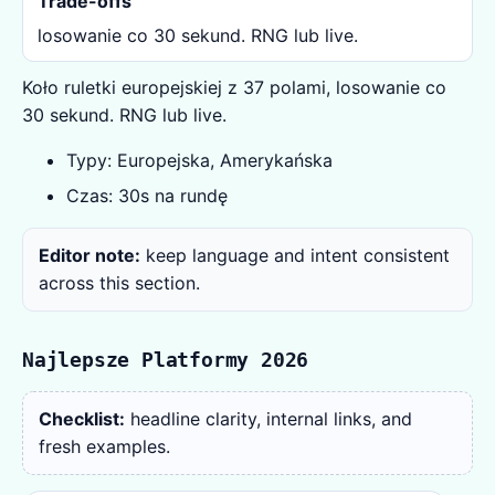
Trade-offs
losowanie co 30 sekund. RNG lub live.
Koło ruletki europejskiej z 37 polami, losowanie co
30 sekund. RNG lub live.
Typy: Europejska, Amerykańska
Czas: 30s na rundę
Editor note:
keep language and intent consistent
across this section.
Najlepsze Platformy 2026
Checklist:
headline clarity, internal links, and
fresh examples.