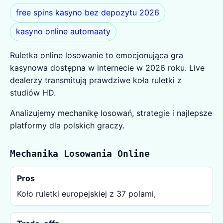
free spins kasyno bez depozytu 2026
kasyno online automaaty
Ruletka online losowanie to emocjonująca gra
kasynowa dostępna w internecie w 2026 roku. Live
dealerzy transmitują prawdziwe koła ruletki z
studiów HD.
Analizujemy mechanikę losowań, strategie i najlepsze
platformy dla polskich graczy.
Mechanika Losowania Online
Pros
Koło ruletki europejskiej z 37 polami,