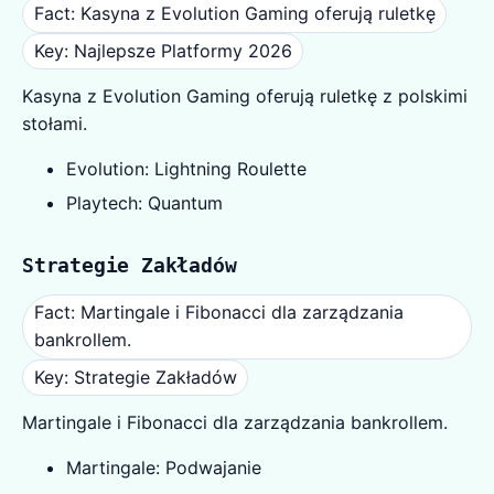
Fact: Kasyna z Evolution Gaming oferują ruletkę
Key: Najlepsze Platformy 2026
Kasyna z Evolution Gaming oferują ruletkę z polskimi
stołami.
Evolution: Lightning Roulette
Playtech: Quantum
Strategie Zakładów
Fact: Martingale i Fibonacci dla zarządzania
bankrollem.
Key: Strategie Zakładów
Martingale i Fibonacci dla zarządzania bankrollem.
Martingale: Podwajanie