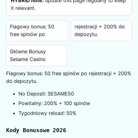
HYBRID note:
update this page regularly to keep
it relevant.
Flagowy bonus: 50
rejestracji + 200% do
free spinów po
depozytu.
Główne Bonusy
Sesame Casino
Flagowy bonus: 50 free spinów po rejestracji + 200%
do depozytu.
No Deposit: SESAME50
Powitalny: 200% + 100 spinów
Tygodniowy reload: 50%
Kody Bonusowe 2026