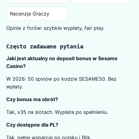
Recenzje Graczy
Opinie z forów: szybkie wypłaty, fair play.
Często zadawane pytania
Jaki jest aktualny no deposit bonus w Sesame
Casino?
W 2026: 50 spinów po kodzie SESAME50. Bez
wpłaty.
Czy bonus ma obrót?
Tak, x35 na slotach. Wypłata po spełnieniu.
Czy dostępne dla PL?
Tak, pełne wsparcie po polsku i Blik.