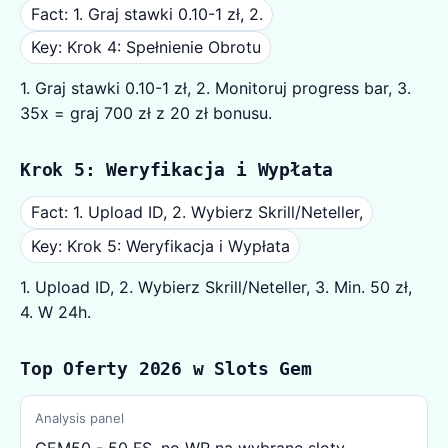
Fact: 1. Graj stawki 0.10-1 zł, 2.
Key: Krok 4: Spełnienie Obrotu
1. Graj stawki 0.10-1 zł, 2. Monitoruj progress bar, 3.
35x = graj 700 zł z 20 zł bonusu.
Krok 5: Weryfikacja i Wypłata
Fact: 1. Upload ID, 2. Wybierz Skrill/Neteller,
Key: Krok 5: Weryfikacja i Wypłata
1. Upload ID, 2. Wybierz Skrill/Neteller, 3. Min. 50 zł,
4. W 24h.
Top Oferty 2026 w Slots Gem
Analysis panel
GEM50 - 50 FS, no WR na wybrane sloty.