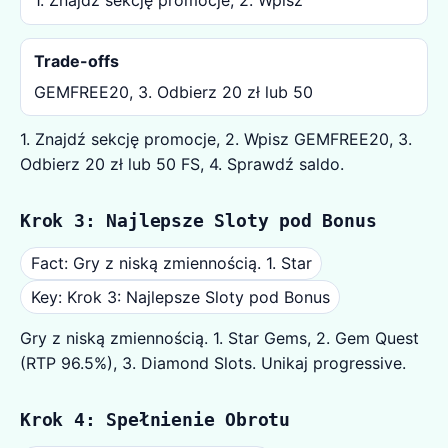
1. Znajdź sekcję promocje, 2. Wpisz
Trade-offs
GEMFREE20, 3. Odbierz 20 zł lub 50
1. Znajdź sekcję promocje, 2. Wpisz GEMFREE20, 3.
Odbierz 20 zł lub 50 FS, 4. Sprawdź saldo.
Krok 3: Najlepsze Sloty pod Bonus
Fact: Gry z niską zmiennością. 1. Star
Key: Krok 3: Najlepsze Sloty pod Bonus
Gry z niską zmiennością. 1. Star Gems, 2. Gem Quest
(RTP 96.5%), 3. Diamond Slots. Unikaj progressive.
Krok 4: Spełnienie Obrotu